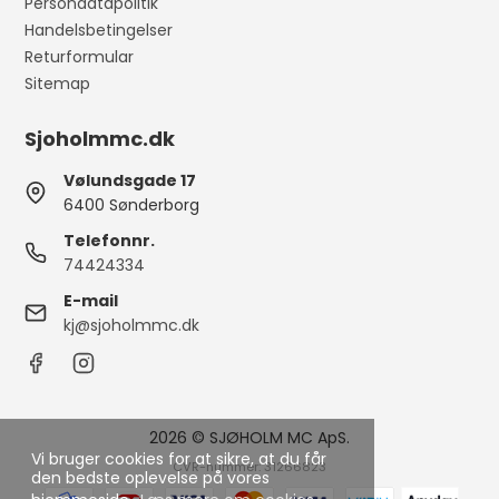
Persondatapolitik
Handelsbetingelser
Returformular
Sitemap
Sjoholmmc.dk
Vølundsgade 17
6400 Sønderborg
Telefonnr.
74424334
E-mail
kj@sjoholmmc.dk
2026 © SJØHOLM MC ApS.
Vi bruger cookies for at sikre, at du får
CVR-nummer: 31266823
den bedste oplevelse på vores