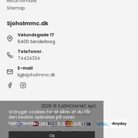
Returformular
Sitemap
Sjoholmmc.dk
Vølundsgade 17
6400 Sønderborg
Telefonnr.
74424334
E-mail
kj@sjoholmmc.dk
2026 © SJØHOLM MC ApS.
Vi bruger cookies for at sikre, at du får
CVR-nummer: 31266823
den bedste oplevelse på vores
hjemmeside.
Læs mere om cookies
Ok