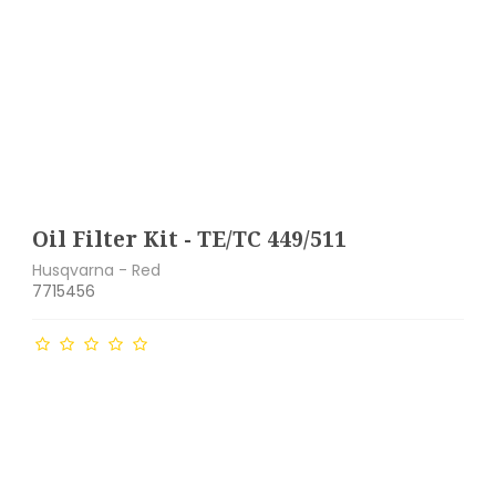
 El Dele
& Rengtøj - Kids
addock Udstyr
Pakninger
Filter
Oil Filter Kit - TE/TC 449/511
Stempler
Husqvarna - Red
7715456
Greb & Klinger