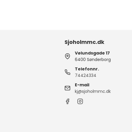
Sjoholmmc.dk
Vølundsgade 17
6400 Sønderborg
Telefonnr.
74424334
E-mail
kj@sjoholmmc.dk